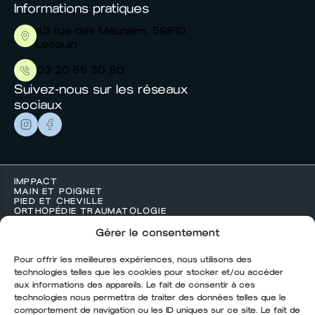
Informations pratiques
43 rue des Meuniers, 59810
Lesquin
03 20 55 30 80
Suivez-nous sur les réseaux
sociaux
IMPPACT
MAIN ET POIGNET
PIED ET CHEVILLE
ORTHOPÉDIE TRAUMATOLOGIE
ESTHÉTIQUE
ACTUALITÉS
Gérer le consentement
CONTACT
Pour offrir les meilleures expériences, nous utilisons des
technologies telles que les cookies pour stocker et/ou accéder
aux informations des appareils. Le fait de consentir à ces
technologies nous permettra de traiter des données telles que le
comportement de navigation ou les ID uniques sur ce site. Le fait de