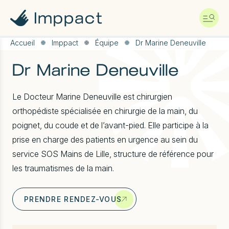
A
l
l
e
r
Accueil
Imppact
Équipe
Dr Marine Deneuville
d
i
Dr Marine Deneuville
r
e
c
Le Docteur Marine Deneuville est chirurgien
t
orthopédiste spécialisée en chirurgie de la main, du
e
m
poignet, du coude et de l’avant-pied. Elle participe à la
e
prise en charge des patients en urgence au sein du
n
t
service SOS Mains de Lille, structure de référence pour
a
les traumatismes de la main.
u
c
o
n
PRENDRE RENDEZ-VOUS
t
e
n