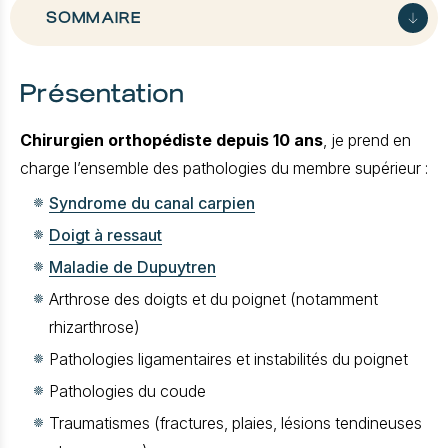
SOMMAIRE
Présentation
Présentation
Diplômes nationaux et universitaires
Chirurgien orthopédiste depuis 10 ans
, je prend en
Expériences
charge l’ensemble des pathologies du membre supérieur :
Spécialités
Syndrome du canal carpien
Centres d'exercices
Doigt à ressaut
Maladie de Dupuytren
Arthrose des doigts et du poignet (notamment
rhizarthrose)
Pathologies ligamentaires et instabilités du poignet
Pathologies du coude
Traumatismes (fractures, plaies, lésions tendineuses