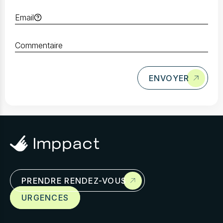
ENVOYER
Prendre rendez-
vous
PRENDRE RENDEZ-VOUS
Cras mollis diam et id. Tincidunt imperdiet
URGENCES
mauris volutpat aliquet turpis sed.