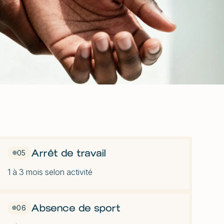
e
Raideur du coude
ssu
mon
e
Arrêt de travail
05
1 à 3 mois selon activité
Absence de sport
06