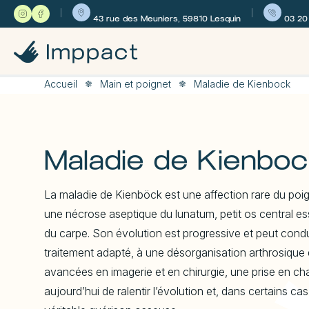
A
l
43 rue des Meuniers, 59810 Lesquin
03 20
l
e
r
d
Accueil
Main et poignet
Maladie de Kienbock
i
r
e
c
t
Maladie de Kienbo
e
m
e
n
La maladie de Kienböck est une affection rare du poi
t
une nécrose aseptique du lunatum, petit os central es
a
u
du carpe. Son évolution est progressive et peut condu
c
traitement adapté, à une désorganisation arthrosique
o
n
avancées en imagerie et en chirurgie, une prise en c
t
aujourd’hui de ralentir l’évolution et, dans certains cas
e
n