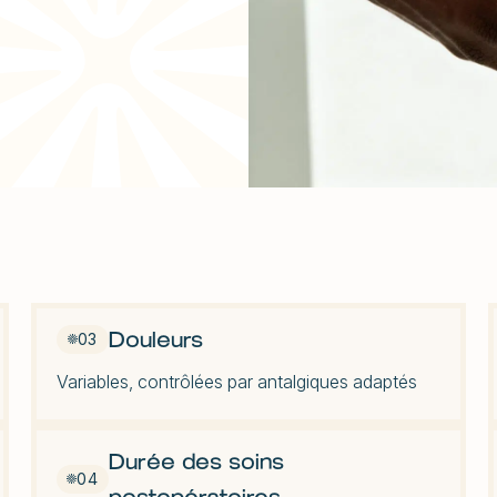
Dr Pierre Desvign
Carpe bo
Dr Bachir Ayoub
Dr Charlotte Ger
Dr Antoine Defurn
Douleurs
03
Variables, contrôlées par antalgiques adaptés
Durée des soins
04
postopératoires