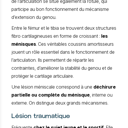
de l’articulation se situe également la rotule, qui
Résection méniscale sous arthroscopie
participe au bon fonctionnement du mécanisme
Suivi et récupération
d’extension du genou.
Risques et complications
FAQ
Entre le fémur et le tibia se trouvent deux structures
fibro cartilagineuses en forme de croissant :
les
ménisques
. Ces véritables coussins amortisseurs
jouent un rôle essentiel dans le fonctionnement de
l’articulation. Ils permettent de répartir les
contraintes, d’améliorer la stabilité du genou et de
protéger le cartilage articulaire.
Une lésion méniscale correspond à une
déchirure
partielle ou complète du ménisque
, interne ou
externe. On distingue deux grands mécanismes.
Lésion traumatique
Fréquente
chez le sujet jeune et le sportif
. Elle