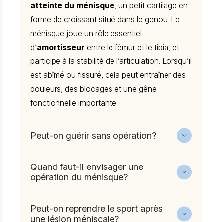
atteinte du ménisque
, un petit cartilage en
forme de croissant situé dans le genou. Le
ménisque joue un rôle essentiel
d’
amortisseur
entre le fémur et le tibia, et
participe à la stabilité de l’articulation. Lorsqu’il
est abîmé ou fissuré, cela peut entraîner des
douleurs, des blocages et une gêne
fonctionnelle importante.
Peut-on guérir sans opération?
Oui, dans de nombreux cas, un traitement
non chirurgical est possible. Nous
Quand faut-il envisager une
recommandons du
repos, de la
opération du ménisque?
kinésithérapie, des anti-inflammatoires
La chirurgie est envisagée lorsque les
et parfois des infiltrations. Ce traitement est
symptômes persistent malgré le traitement
Peut-on reprendre le sport après
particulièrement adapté aux lésions
médical, ou en cas de
blocage du genou,
une lésion méniscale?