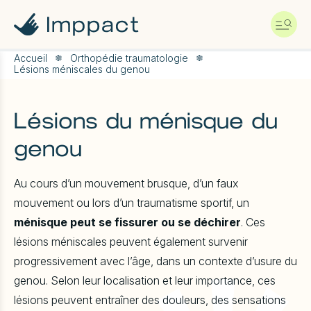
A
l
l
e
r
Accueil
Orthopédie traumatologie
Lésions méniscales du genou
d
i
r
e
Lésions du ménisque du
c
t
genou
e
m
e
Au cours d’un mouvement brusque, d’un faux
n
mouvement ou lors d’un traumatisme sportif, un
t
a
ménisque peut se fissurer ou se déchirer
. Ces
u
lésions méniscales peuvent également survenir
c
o
progressivement avec l’âge, dans un contexte d’usure du
n
genou. Selon leur localisation et leur importance, ces
t
e
lésions peuvent entraîner des douleurs, des sensations
n