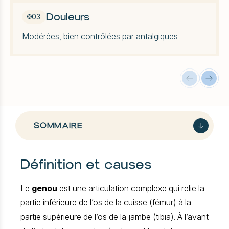
Douleurs
03
Modérées, bien contrôlées par antalgiques
SOMMAIRE
Définition et causes
Comprendre les lésions ménisque du
genou
Le
genou
est une articulation complexe qui relie la
Les symptômes à surveiller
partie inférieure de l’os de la cuisse (fémur) à la
Diagnostic et examens
partie supérieure de l’os de la jambe (tibia). À l’avant
Quand se faire opérer ?