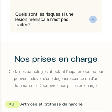
dégénératives ou peu symptomatiques.
douleur importante ou gêne
Oui, la reprise du sport est possible après
fonctionnelle durable
rééducation. Elle dépend du type de lésion et
. Elle est également
Quels sont les risques si une
indiquée chez les patients jeunes avec une
du traitement, mais elle se fait généralement
lésion méniscale n’est pas
traitée?
lésion traumatique.
de manière
progressive et encadrée
.
Une lésion non prise en charge peut entraîner
une
dégradation progressive du
cartilage
, favorisant l’apparition d’une
arthrose du genou. D’où l’importance d’un
Nos prises en charge
diagnostic et d’un suivi adaptés.
Certaines pathologies affectant l’appareil locomoteur
peuvent relever d’une dégénérescence ou d’un
traumatisme. Découvrez nos prises en charge.
01
Arthrose et prothèse de hanche