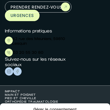
PRENDRE RENDEZ-VOUS
Cras mollis diam et id. Tincidunt imperdiet
URGENCES
mauris volutpat aliquet turpis sed.
Informations pratiques
43 rue des Meuniers, 59810
Lesquin
03 20 55 30 80
Suivez-nous sur les réseaux
sociaux
IMPPACT
MAIN ET POIGNET
PIED ET CHEVILLE
ORTHOPÉDIE TRAUMATOLOGIE
ESTHÉTIQUE
ACTUALITÉS
Gérer le consentement