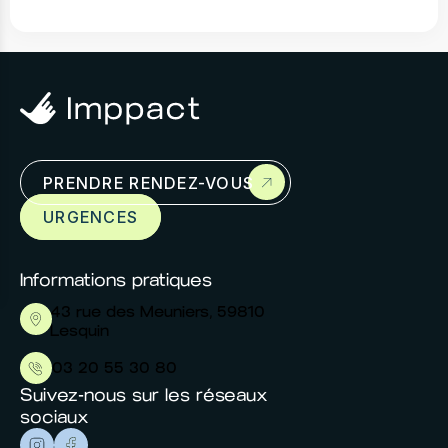
Prendre rendez-
vous
PRENDRE RENDEZ-VOUS
Cras mollis diam et id. Tincidunt imperdiet
URGENCES
mauris volutpat aliquet turpis sed.
Informations pratiques
43 rue des Meuniers, 59810
Lesquin
03 20 55 30 80
Suivez-nous sur les réseaux
sociaux