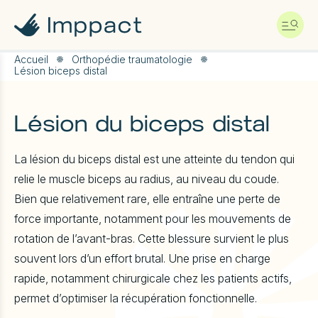
A
l
l
e
r
Accueil
Orthopédie traumatologie
Lésion biceps distal
d
i
r
e
Lésion du biceps distal
c
t
e
La lésion du biceps distal est une atteinte du tendon qui
m
relie le muscle biceps au radius, au niveau du coude.
e
n
Bien que relativement rare, elle entraîne une perte de
t
force importante, notamment pour les mouvements de
a
u
rotation de l’avant-bras. Cette blessure survient le plus
c
souvent lors d’un effort brutal. Une prise en charge
o
n
rapide, notamment chirurgicale chez les patients actifs,
t
permet d’optimiser la récupération fonctionnelle.
e
n