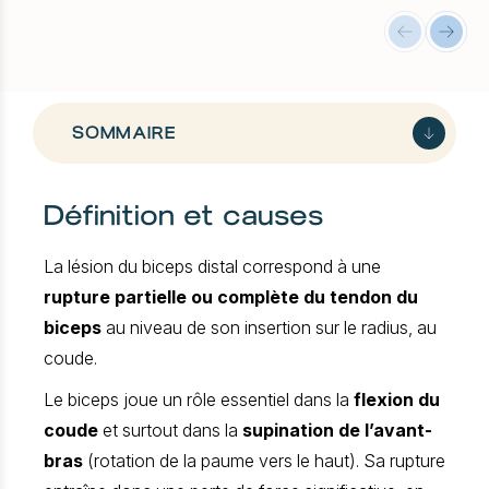
SOMMAIRE
Définition et causes
Comprendre la lésion du biceps distal
Quels sont les symptômes ?
La lésion du biceps distal correspond à une
Examens et diagnostic
rupture partielle ou complète du tendon du
Les traitements non invasif
biceps
au niveau de son insertion sur le radius, au
La réparation chirurgicale du tendon
coude.
Suivi et réhabilitation
Complications et risques
Le biceps joue un rôle essentiel dans la
flexion du
FAQ
coude
et surtout dans la
supination de l’avant-
bras
(rotation de la paume vers le haut). Sa rupture