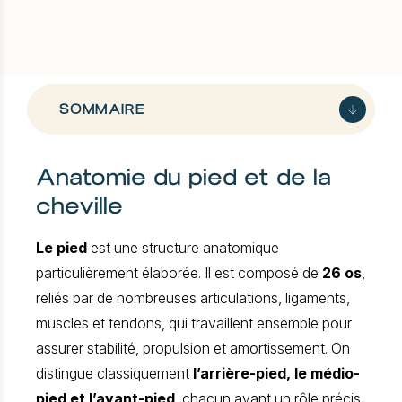
SOMMAIRE
Anatomie du pied et de la
Anatomie du pied et de la cheville
cheville
Des pathologies variées, aux
mécanismes différents
Le pied
est une structure anatomique
Pathologies du pied et de la cheville
particulièrement élaborée. Il est composé de
26 os
,
prises en charge au Cabinet IMPPACT
reliés par de nombreuses articulations, ligaments,
FAQ
muscles et tendons, qui travaillent ensemble pour
assurer stabilité, propulsion et amortissement. On
distingue classiquement
l’arrière-pied, le médio-
pied et l’avant-pied
, chacun ayant un rôle précis