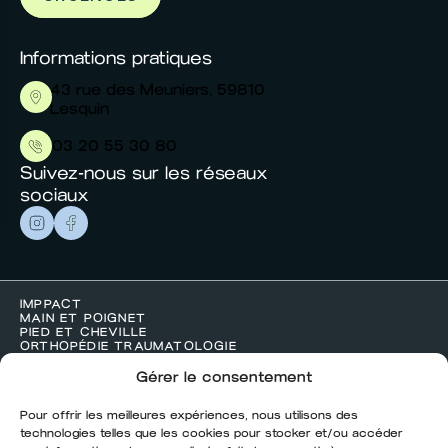
mauris volutpat aliquet turpis sed.
Informations pratiques
43 rue des Meuniers, 59810
Lesquin
03 20 55 30 80
Suivez-nous sur les réseaux
sociaux
IMPPACT
MAIN ET POIGNET
PIED ET CHEVILLE
ORTHOPÉDIE TRAUMATOLOGIE
ESTHÉTIQUE
ACTUALITÉS
Gérer le consentement
CONTACT
Pour offrir les meilleures expériences, nous utilisons des
technologies telles que les cookies pour stocker et/ou accéder