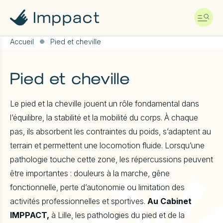
A
l
l
e
r
Accueil
Pied et cheville
d
i
r
Pied et cheville
e
c
t
Le pied et la cheville jouent un rôle fondamental dans
e
l’équilibre, la stabilité et la mobilité du corps. À chaque
m
e
pas, ils absorbent les contraintes du poids, s’adaptent au
n
terrain et permettent une locomotion fluide. Lorsqu’une
t
a
pathologie touche cette zone, les répercussions peuvent
u
être importantes : douleurs à la marche, gêne
c
o
fonctionnelle, perte d’autonomie ou limitation des
n
activités professionnelles et sportives.
Au Cabinet
t
e
IMPPACT,
à Lille, les pathologies du pied et de la
n