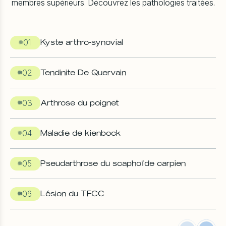
membres supérieurs. Découvrez les pathologies traitées.
01
Kyste arthro-synovial
02
Tendinite De Quervain
03
Arthrose du poignet
04
Maladie de kienbock
05
Pseudarthrose du scaphoïde carpien
06
Lésion du TFCC