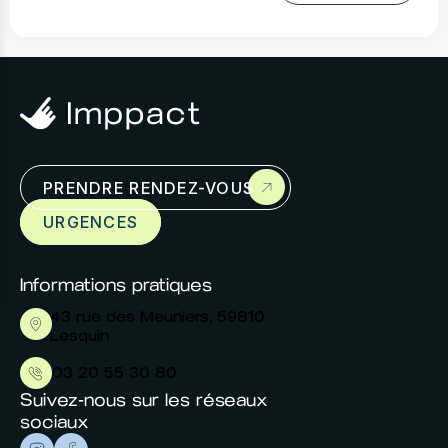
Prendre rendez-
vous
PRENDRE RENDEZ-VOUS
Cras mollis diam et id. Tincidunt imperdiet
URGENCES
mauris volutpat aliquet turpis sed.
Informations pratiques
43 rue des Meuniers, 59810
Lesquin
03 20 55 30 80
Suivez-nous sur les réseaux
sociaux