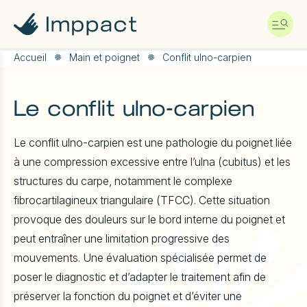
A
l
l
e
r
Accueil
Main et poignet
Conflit ulno-carpien
d
i
r
Le conflit ulno-carpien
e
c
t
Le conflit ulno-carpien est une pathologie du poignet liée
e
à une compression excessive entre l’ulna (cubitus) et les
m
e
structures du carpe, notamment le complexe
n
fibrocartilagineux triangulaire (TFCC). Cette situation
t
a
provoque des douleurs sur le bord interne du poignet et
u
peut entraîner une limitation progressive des
c
o
mouvements. Une évaluation spécialisée permet de
n
poser le diagnostic et d’adapter le traitement afin de
t
e
préserver la fonction du poignet et d’éviter une
n