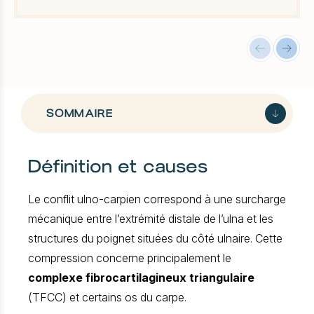
SOMMAIRE
Définition et causes
Comprendre le conflit ulno-carpien
Quels sont les symptômes ?
Le conflit ulno-carpien correspond à une surcharge
Diagnostic et imagerie
mécanique entre l’extrémité distale de l’ulna et les
Traitement non invasif
structures du poignet situées du côté ulnaire. Cette
La chirurgie du conflit ulno-carpien
compression concerne principalement le
Suivi et réhabilitation à Lille
complexe fibrocartilagineux triangulaire
Complications et risques
(TFCC) et certains os du carpe.
FAQ