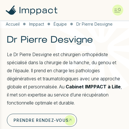
A
l
l
e
r
Accueil
Imppact
Équipe
Dr Pierre Desvigne
d
i
Dr Pierre Desvigne
r
e
c
Le Dr Pierre Desvigne est chirurgien orthopédiste
t
spécialisé dans la chirurgie de la hanche, du genou et
e
m
de l’épaule. Il prend en charge les pathologies
e
dégénératives et traumatologiques avec une approche
n
t
globale et personnalisée. Au
Cabinet IMPPACT à Lille
,
a
il met son expertise au service d’une récupération
u
c
fonctionnelle optimale et durable.
o
n
t
PRENDRE RENDEZ-VOUS
e
n