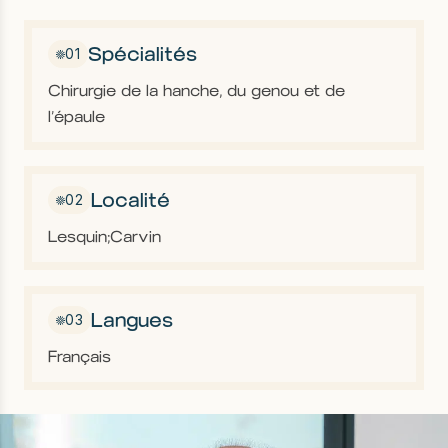
u
Spécialités
01
Chirurgie de la hanche, du genou et de
l’épaule
Localité
02
Lesquin;
Carvin
Langues
03
Français