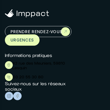
Prendre rendez-
vous
PRENDRE RENDEZ-VOUS
Cras mollis diam et id. Tincidunt imperdiet
URGENCES
mauris volutpat aliquet turpis sed.
Informations pratiques
43 rue des Meuniers, 59810
Lesquin
03 20 55 30 80
Suivez-nous sur les réseaux
sociaux